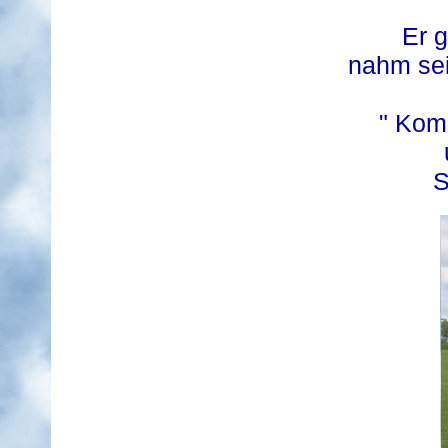
Er 
nahm sei
" Kom
S