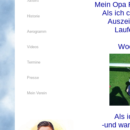
Aktuell
Mein Opa F
Als ich 
Historie
Auszei
Lauf
Aerogramm
Woc
Videos
Termine
Presse
Mein Verein
Als 
-und wan